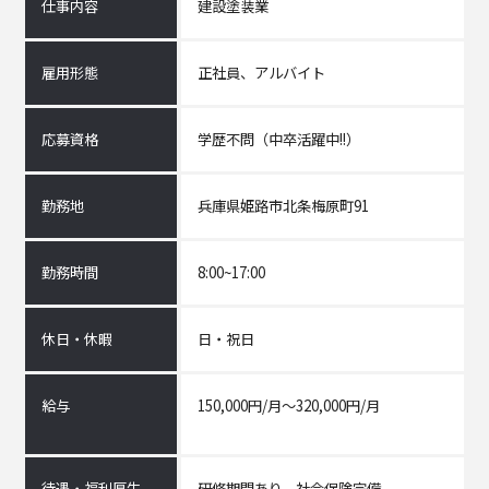
仕事内容
建設塗装業
雇用形態
正社員、アルバイト
応募資格
学歴不問（中卒活躍中!!）
勤務地
兵庫県姫路市北条梅原町91
勤務時間
8:00~17:00
休日・休暇
日・祝日
給与
150,000円/月～32
0,000円/月
待遇・福利厚生
研修期間あり、社会保険完備